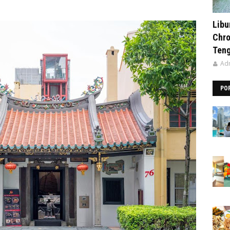
Libu
Chro
Ten
Ad
PO