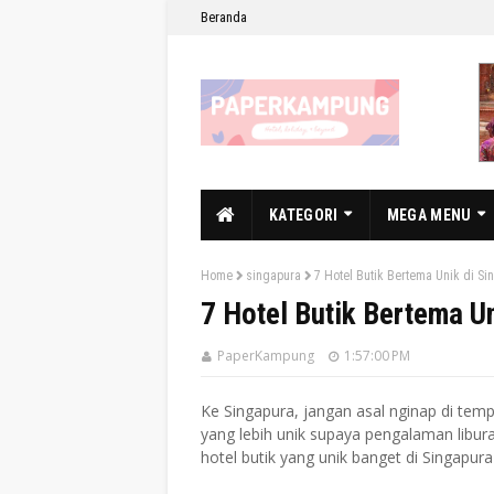
Beranda
KATEGORI
MEGA MENU
Home
singapura
7 Hotel Butik Bertema Unik di Si
7 Hotel Butik Bertema U
PaperKampung
1:57:00 PM
Ke Singapura, jangan asal nginap di tempat
yang lebih unik supaya pengalaman libura
hotel butik yang unik banget di Singapura b