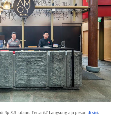
di Rp 3,3 jutaan. Tertarik? Langsung aja pesan
di sini
.