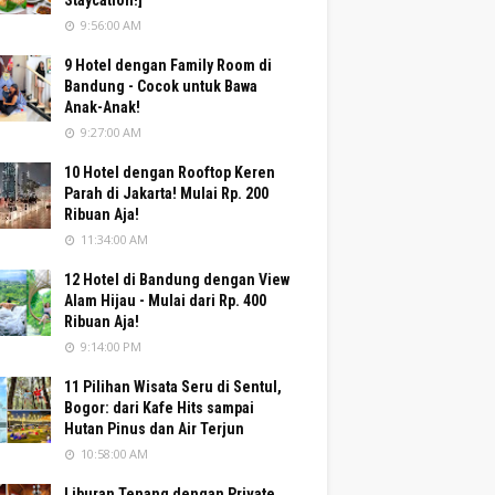
Staycation!]
9:56:00 AM
9 Hotel dengan Family Room di
Bandung - Cocok untuk Bawa
Anak-Anak!
9:27:00 AM
10 Hotel dengan Rooftop Keren
Parah di Jakarta! Mulai Rp. 200
Ribuan Aja!
11:34:00 AM
12 Hotel di Bandung dengan View
Alam Hijau - Mulai dari Rp. 400
Ribuan Aja!
9:14:00 PM
11 Pilihan Wisata Seru di Sentul,
Bogor: dari Kafe Hits sampai
Hutan Pinus dan Air Terjun
10:58:00 AM
Liburan Tenang dengan Private