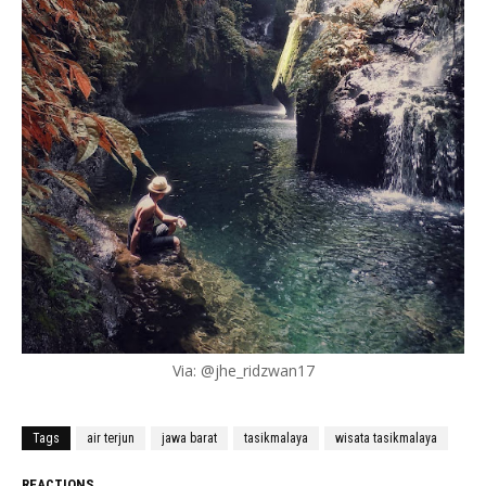
Via: @jhe_ridzwan17
Tags
air terjun
jawa barat
tasikmalaya
wisata tasikmalaya
REACTIONS