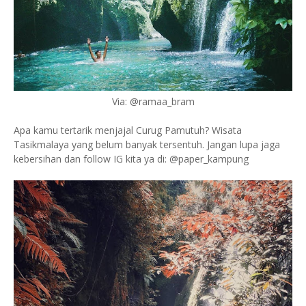
Via: @ramaa_bram
Apa kamu tertarik menjajal Curug Pamutuh? Wisata
Tasikmalaya yang belum banyak tersentuh. Jangan lupa jaga
kebersihan dan follow IG kita ya di: @paper_kampung