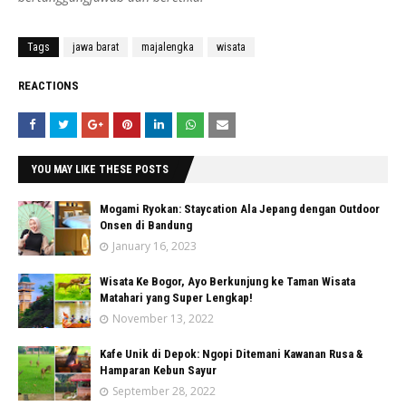
Tags
jawa barat
majalengka
wisata
REACTIONS
YOU MAY LIKE THESE POSTS
Mogami Ryokan: Staycation Ala Jepang dengan Outdoor
Onsen di Bandung
January 16, 2023
Wisata Ke Bogor, Ayo Berkunjung ke Taman Wisata
Matahari yang Super Lengkap!
November 13, 2022
Kafe Unik di Depok: Ngopi Ditemani Kawanan Rusa &
Hamparan Kebun Sayur
September 28, 2022