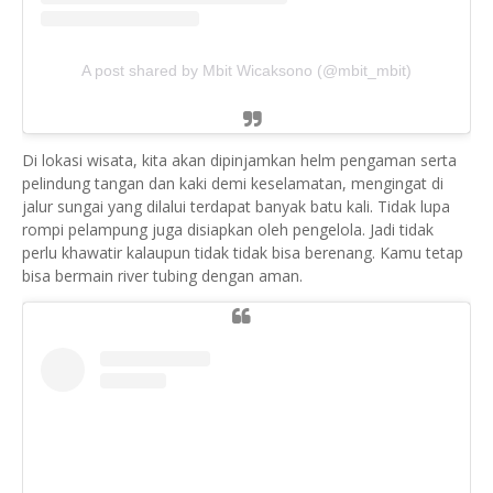
A post shared by Mbit Wicaksono (@mbit_mbit)
Di lokasi wisata, kita akan dipinjamkan helm pengaman serta
pelindung tangan dan kaki demi keselamatan, mengingat di
jalur sungai yang dilalui terdapat banyak batu kali. Tidak lupa
rompi pelampung juga disiapkan oleh pengelola. Jadi tidak
perlu khawatir kalaupun tidak tidak bisa berenang. Kamu tetap
bisa bermain river tubing dengan aman.