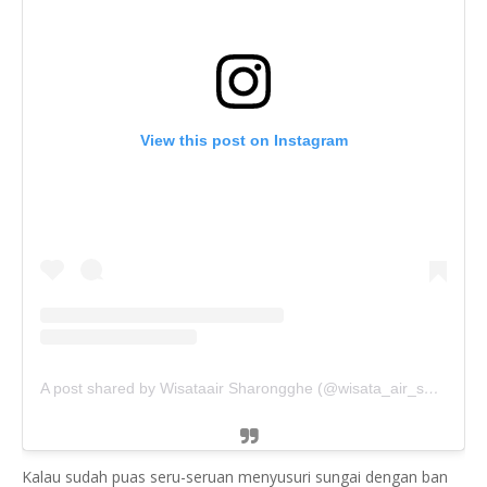
View this post on Instagram
A post shared by Wisataair Sharongghe (@wisata_air_sharongghe)
Kalau sudah puas seru-seruan menyusuri sungai dengan ban