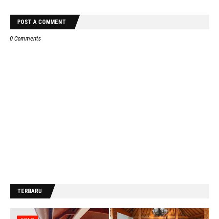
POST A COMMENT
0 Comments
TERBARU