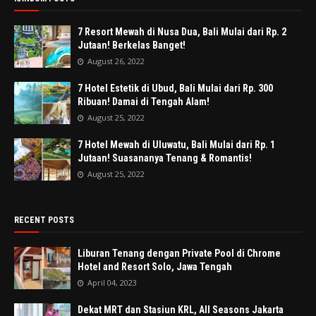
7 Resort Mewah di Nusa Dua, Bali Mulai dari Rp. 2
Jutaan! Berkelas Banget!
August 26, 2022
7 Hotel Estetik di Ubud, Bali Mulai dari Rp. 300
Ribuan! Damai di Tengah Alam!
August 25, 2022
7 Hotel Mewah di Uluwatu, Bali Mulai dari Rp. 1
Jutaan! Suasananya Tenang & Romantis!
August 25, 2022
RECENT POSTS
Liburan Tenang dengan Private Pool di Chrome
Hotel and Resort Solo, Jawa Tengah
April 04, 2023
Dekat MRT dan Stasiun KRL, All Seasons Jakarta