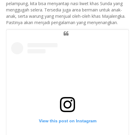
pelampung, kita bisa menyantap nasi liwet khas Sunda yang
menggugah selera. Tersedia juga area bermain untuk anak-
anak, serta warung yang menjual oleh-oleh khas Majalengka.
Pastinya akan menjadi pengalaman yang menyenangkan.
View this post on Instagram