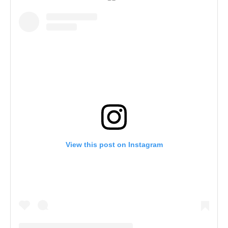
View this post on Instagram