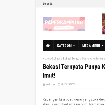
Beranda
KATEGORI
MEGA MENU
Home
kuliner
Bekasi Ternyata Punya Kafe Bertema
Bekasi Ternyata Punya 
Imut!
Admin
4:03:00 PM
Kabar gembira buat kamu yang suka deko
khusus yang bertama unicorn. Namanya Mi