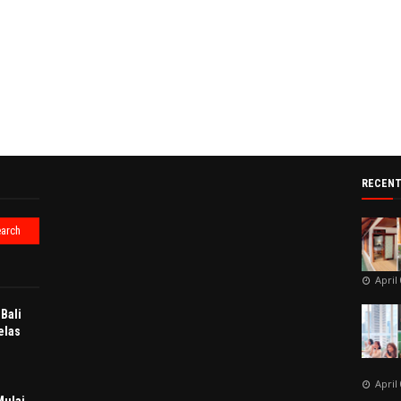
RECENT
April
Bali
elas
April