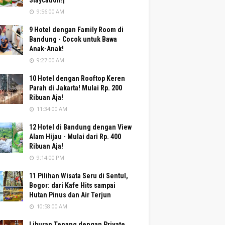
Staycation!]
9:56:00 AM
9 Hotel dengan Family Room di
Bandung - Cocok untuk Bawa
Anak-Anak!
9:27:00 AM
10 Hotel dengan Rooftop Keren
Parah di Jakarta! Mulai Rp. 200
Ribuan Aja!
11:34:00 AM
12 Hotel di Bandung dengan View
Alam Hijau - Mulai dari Rp. 400
Ribuan Aja!
9:14:00 PM
11 Pilihan Wisata Seru di Sentul,
Bogor: dari Kafe Hits sampai
Hutan Pinus dan Air Terjun
10:58:00 AM
Liburan Tenang dengan Private