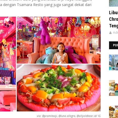
a dengan Tsamara Resto yang juga sangat dekat dari
Libu
Chro
Ten
Ad
PO
via: @pramitaaji, @luna.allegra, @sillyoldbear.id/ IG