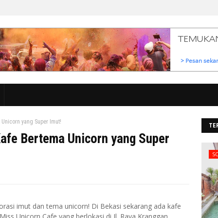
 Unicorn yang Super Imut!
TE
Kafe Bertema Unicorn yang Super
S
rasi imut dan tema unicorn! Di Bekasi sekarang ada kafe
ss Unicorn Cafe yang berlokasi di Jl. Raya Kranggan,