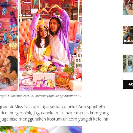
FA
laayu01, @missunicorn.id, @rezasuryaptr, @hapsabastari/ IG
kan di Miss Unicorn juga serba colorful! Ada spaghetti
 rice, burger pink, juga aneka milkshake dan es krim yang
juga bisa menggunakan kostum unicorn yang di kafe ini!