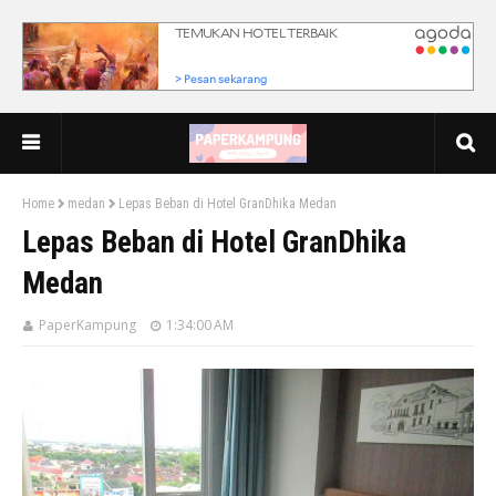
Home
medan
Lepas Beban di Hotel GranDhika Medan
Lepas Beban di Hotel GranDhika
Medan
PaperKampung
1:34:00 AM